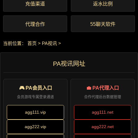
充值渠道
返水比例
代理合作
55聊天软件
当前位置：
首页
>
PA视讯
>
PA视讯网址
🎮 PA会员入口
💼 PA代理入口
会员游戏专属登录通道
合作代理后台数据管理
agg111.vip
agg111.net
agg222.vip
agg222.net