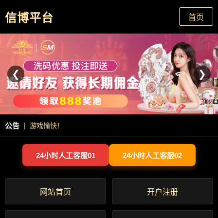
信博平台
首页
❮
❯
|
公告
7，祝贵宾游戏愉快！
24小时人工客服01
24小时人工客服02
网站首页
开户注册