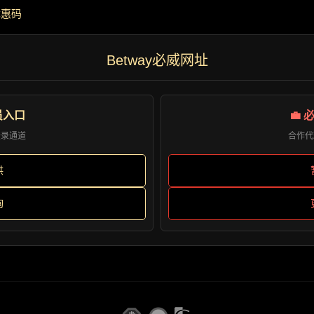
优惠码
Betway必威网址
员入口
💼
登录通道
合作代
供
询