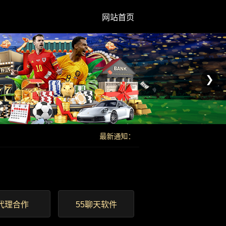
网站首页
❯
最新通知：官方直营线上娱乐平台汇聚，《欧博-
代理合作
55聊天软件