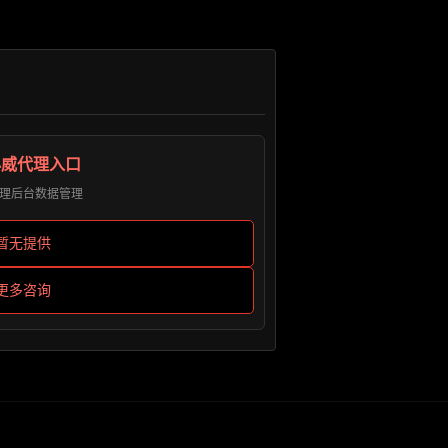
 必威代理入口
理后台数据管理
暂无提供
更多咨询