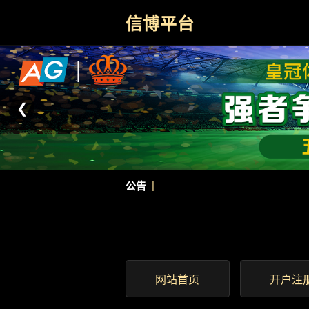
信博平台
❮
|
公告
网站首页
开户注