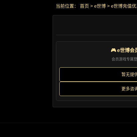
当前位置：
首页
>
e世博
> e世博充值
🎮 e世博
会员游戏专属
暂无提
更多咨