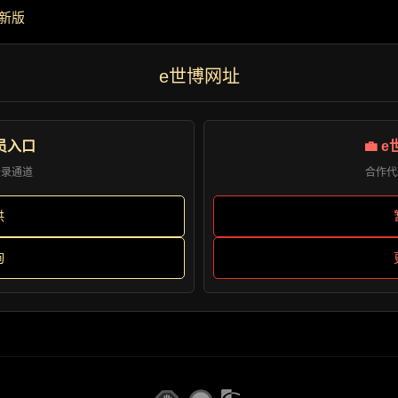
最新版
e世博网址
会员入口
💼 
登录通道
合作代
供
询