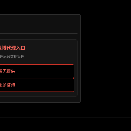
e世博代理入口
理后台数据管理
暂无提供
更多咨询