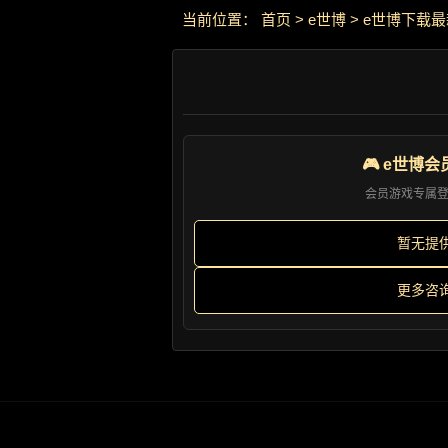
当前位置：
首页
>
e世博
> e世博下载
🎮 e世博
会员游戏专属
暂无提
更多咨