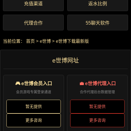
充值渠道
返水比例
代理合作
55聊天软件
当前位置：
首页
>
e世博
> e世博下载最新版
e世博网址
🎮 e世博会员入口
💼 e世博代理入口
会员游戏专属登录通道
合作代理后台数据管理
暂无提供
暂无提供
更多咨询
更多咨询