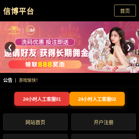
信博平台
首页
❮
❯
|
公告
7，祝贵宾游戏愉快！
24小时人工客服01
24小时人工客服02
网站首页
开户注册