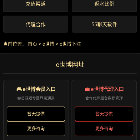
充值渠道
返水比例
代理合作
55聊天软件
当前位置：
首页
>
e世博
> e世博下注
e世博网址
🎮 e世博会员入口
💼 e世博代理入口
会员游戏专属登录通道
合作代理后台数据管理
暂无提供
暂无提供
更多咨询
更多咨询