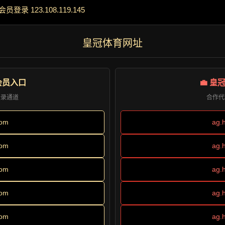
登录 123.108.119.145
皇冠体育网址
会员入口
💼 
登录通道
合作代
com
ag.
com
ag.
com
ag.
com
ag.
com
ag.