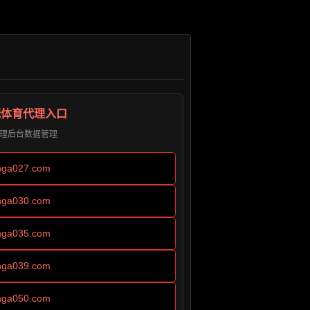
皇冠体育代理入口
理后台数据管理
hga027.com
hga030.com
hga035.com
hga039.com
hga050.com