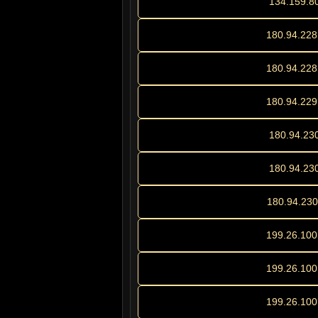
134.159.8
180.94.228
180.94.228
180.94.229
180.94.23
180.94.23
180.94.230
199.26.100
199.26.100
199.26.100