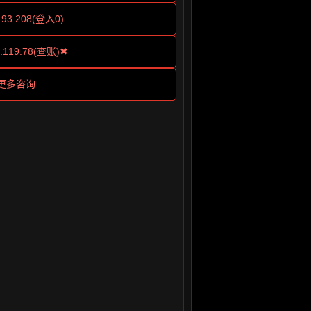
.93.208(登入0)
8.119.78(查账)✖
更多咨询