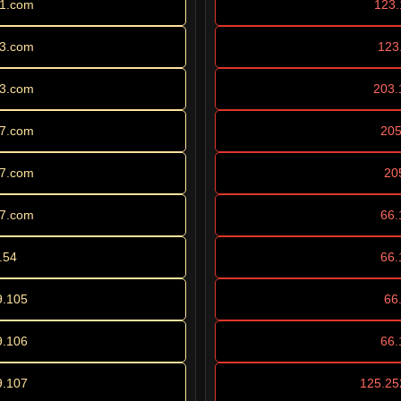
1.com
123.
3.com
123
3.com
203.
7.com
205
7.com
20
7.com
66.
.54
66.
9.105
66
9.106
66.
9.107
125.25