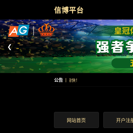
信博平台
❮
|
公告
网站首页
开户注