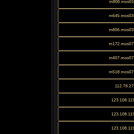
m806.mos01
m645.mos03
m806.mos03
m172.mos07
m407.mos07
m518.mos07
112.78.27
123.108.11
123.108.11
123.108.11