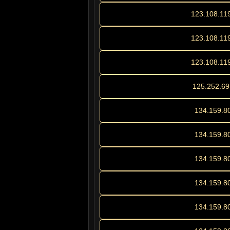
123.108.11
123.108.11
123.108.11
125.252.69
134.159.8
134.159.8
134.159.8
134.159.8
134.159.8