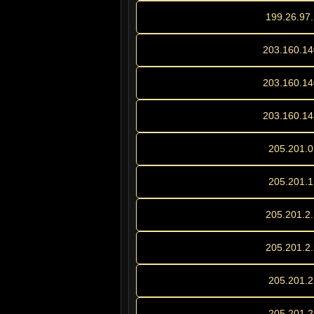
199.26.97
203.160.14
203.160.14
203.160.14
205.201.0
205.201.1
205.201.2
205.201.2
205.201.2
205.201.2