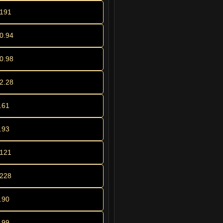
.191
0.94
0.98
2.28
.61
.93
.121
.228
.90
.99