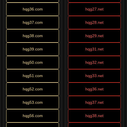
hqg36.com
hqg27.net
hqg37.com
hqg28.net
hqg38.com
hqg29.net
hqg39.com
hqg31.net
hqg50.com
hqg32.net
hqg51.com
hqg33.net
hqg52.com
hqg36.net
hqg53.com
hqg37.net
hqg56.com
hqg38.net