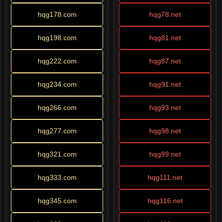
hqg178.com
hqg78.net
hqg198.com
hqg81.net
hqg222.com
hqg87.net
hqg234.com
hqg91.net
hqg266.com
hqg93.net
hqg277.com
hqg98.net
hqg321.com
hqg99.net
hqg333.com
hqg111.net
hqg345.com
hqg116.net