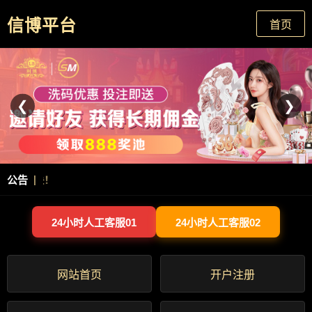
信博平台
首页
❮
❯
|
公告
最
24小时人工客服01
24小时人工客服02
网站首页
开户注册