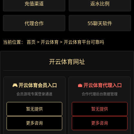
充值渠道
返水比例
代理合作
55聊天软件
当前位置：
首页
>
开云体育
> 开云体育平台可靠吗
开云体育网址
🎮 开云体育会员入口
💼 开云体育代理入口
会员游戏专属登录通道
合作代理后台数据管理
暂无提供
暂无提供
更多咨询
更多咨询