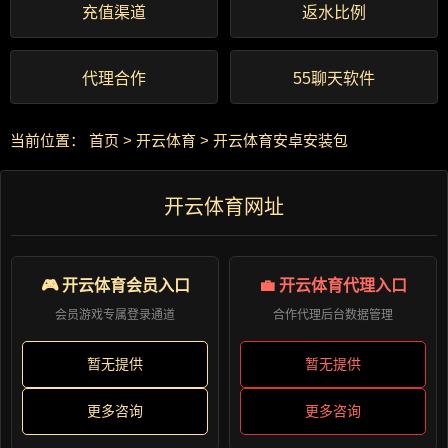
充值渠道
返水比例
代理合作
55聊天软件
当前位置：
首页
>
开云体育
> 开云体育安卓安装包
开云体育网址
🎮 开云体育会员入口
💼 开云体育代理入口
会员游戏专属登录通道
合作代理后台数据管理
暂无提供
暂无提供
更多咨询
更多咨询