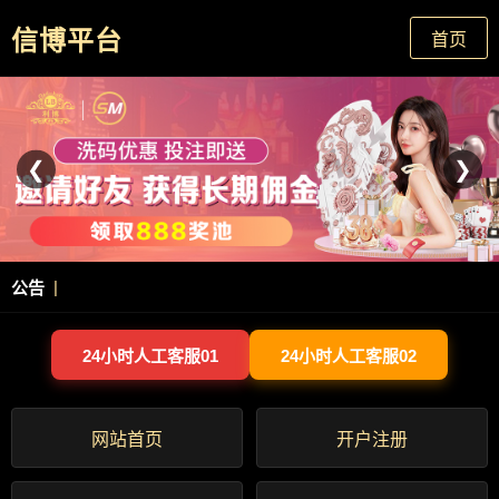
信博平台
首页
❮
❯
|
公告
最
24小时人工客服01
24小时人工客服02
网站首页
开户注册