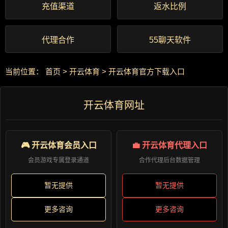
充值渠道
返水比例
代理合作
55聊天软件
当前位置：
首页
>
开云体育
> 开云体育官方下载入口
开云体育网址
🎮 开云体育会员入口
💼 开云体育代理入口
会员游戏专属登录通道
合作代理后台数据管理
暂无提供
暂无提供
更多咨询
更多咨询