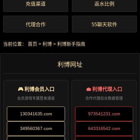
充值渠道
返水比例
代理合作
55聊天软件
当前位置：
首页
>
利博
> 利博新手指南
利博网址
🎮 利博会员入口
💼 利博代理入口
会员游戏专属登录通道
合作代理后台数据管理
130341635.com
973541231.com
349560367.com
643316542.com