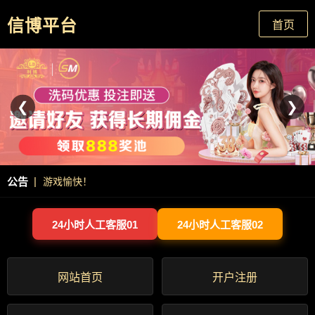
信博平台
首页
❮
❯
|
公告
7，祝贵宾游戏愉快！
24小时人工客服01
24小时人工客服02
网站首页
开户注册