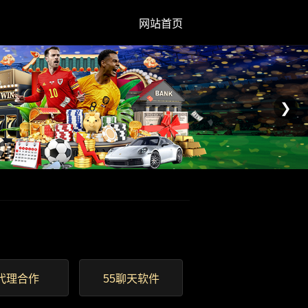
网站首页
❯
代理合作
55聊天软件