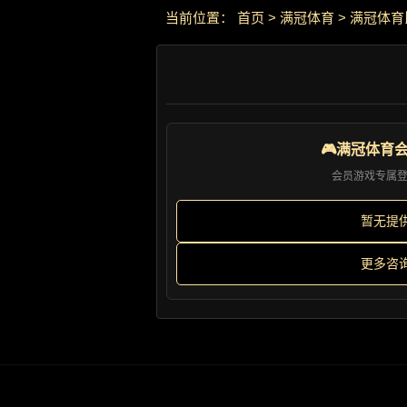
当前位置：
首页
>
满冠体育
> 满冠体
🎮满冠体育
会员游戏专属
暂无提
更多咨