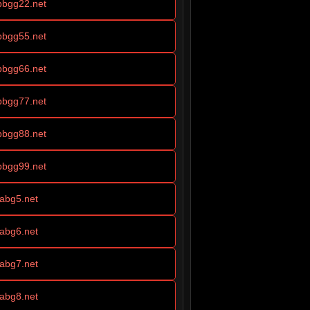
bbgg22.net
bbgg55.net
bbgg66.net
bbgg77.net
bbgg88.net
bbgg99.net
abg5.net
abg6.net
abg7.net
abg8.net