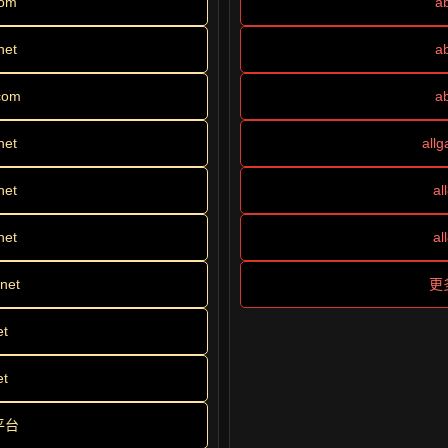
com
a
net
a
com
a
net
all
net
a
net
a
net
更
et
et
平台