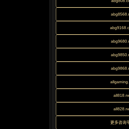
abg808.
abg8568.
abg9168.
abg9680.
abg9850.
abg9868.
allgaming.
all818.n
all828.n
更多咨询