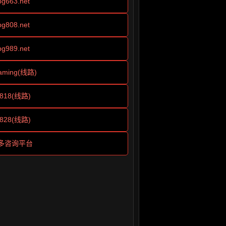
bg663.net
bg808.net
bg989.net
gaming(线路)
ll818(线路)
ll828(线路)
多咨询平台