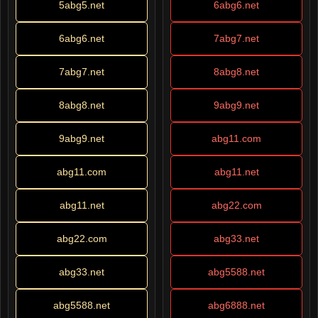
5abg5.net
6abg6.net
6abg6.net
7abg7.net
7abg7.net
8abg8.net
8abg8.net
9abg9.net
9abg9.net
abg11.com
abg11.com
abg11.net
abg11.net
abg22.com
abg22.com
abg33.net
abg33.net
abg5588.net
abg5588.net
abg6888.net