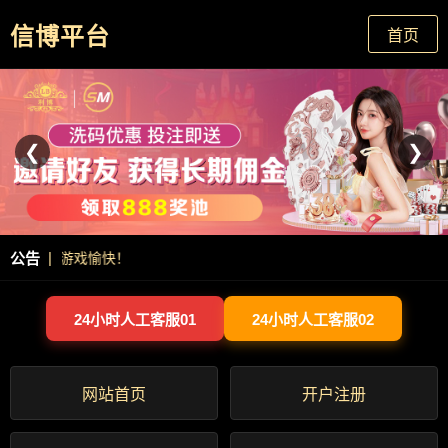
信博平台
首页
❮
❯
|
公告
7，祝贵宾游戏愉快！
24小时人工客服01
24小时人工客服02
网站首页
开户注册