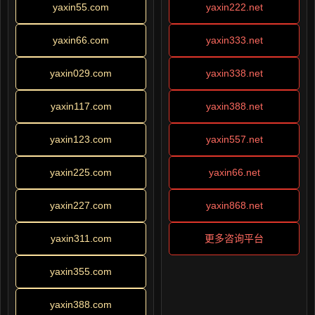
yaxin55.com
yaxin222.net
yaxin66.com
yaxin333.net
yaxin029.com
yaxin338.net
yaxin117.com
yaxin388.net
yaxin123.com
yaxin557.net
yaxin225.com
yaxin66.net
yaxin227.com
yaxin868.net
yaxin311.com
更多咨询平台
yaxin355.com
yaxin388.com