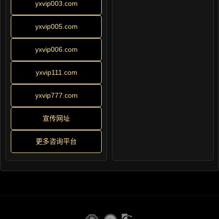
yxvip003.com
yxvip005.com
yxvip006.com
yxvip111.com
yxvip777.com
宣传网址
更多咨询平台