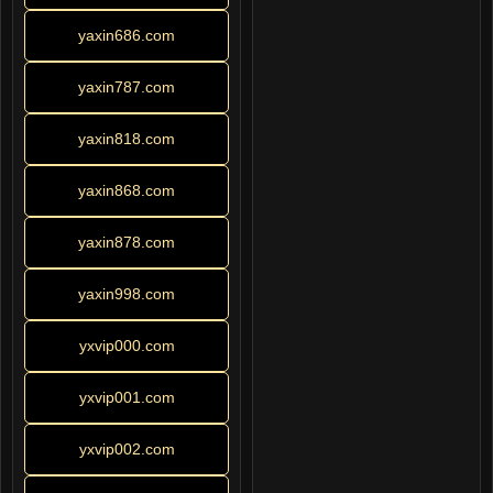
yaxin686.com
yaxin787.com
yaxin818.com
yaxin868.com
yaxin878.com
yaxin998.com
yxvip000.com
yxvip001.com
yxvip002.com