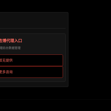
易胜博代理入口
理后台数据管理
暂无提供
更多咨询