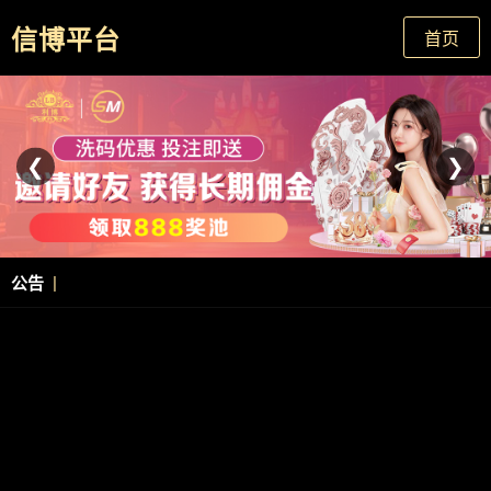
信博平台
首页
❮
❯
|
公告
最